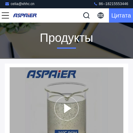
celia@xhhc.cn
86--18215553446
Цитата
Продукты