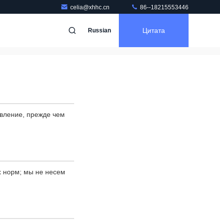
celia@xhhc.cn
86--18215553446
Цитата
Russian
явление, прежде чем
х норм; мы не несем