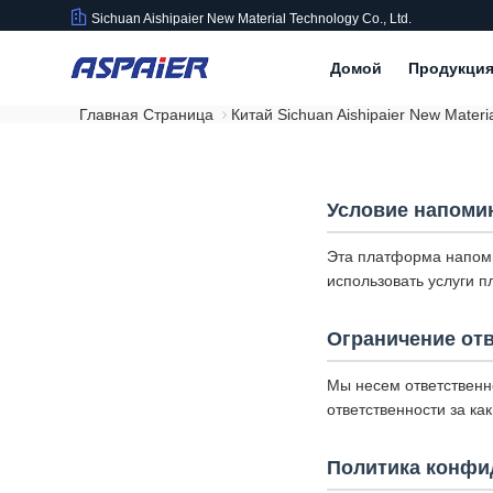
Sichuan Aishipaier New Material Technology Co., Ltd.
Домой
Продукци
Главная Страница
Китай Sichuan Aishipaier New Mater
Условие напоми
Эта платформа напоми
использовать услуги 
Ограничение от
Мы несем ответственн
ответственности за к
Политика конфи