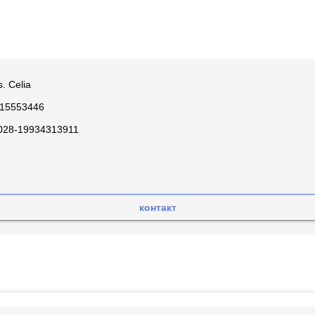
s. Celia
15553446
028-19934313911
контакт