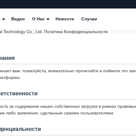
я
Видео
О Нас
Новости
Случаи
ial Technology Co., Ltd. Политика Конфиденциальности
нания
нает вам: пожалуйста, внимательно прочитайте и поймите это за
платформы.
ветственности
ость за содержание наших собственных загрузок в рамках правовы
акие-либо заявления, сделанные самими пользователями.
денциальности