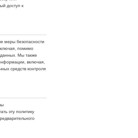
ый доступ к
ые меры безопасности
включая, помимо
 данных. Мы также
 информации, включая,
чных средств контроля
вы
ать эту политику
предварительного