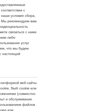
редоставляемые
соответствии с
 наши условия сбора,
. Мы рекомендуем вам
нфиденциальность.
жете связаться с нами
аким-либо
ользование услуг
ем, что мы будем
 с настоящей
 платформой веб-сайты
kie, flash cookie или
ожениями (совместно
пыт и обслуживание.
спользованием файлов
узер или