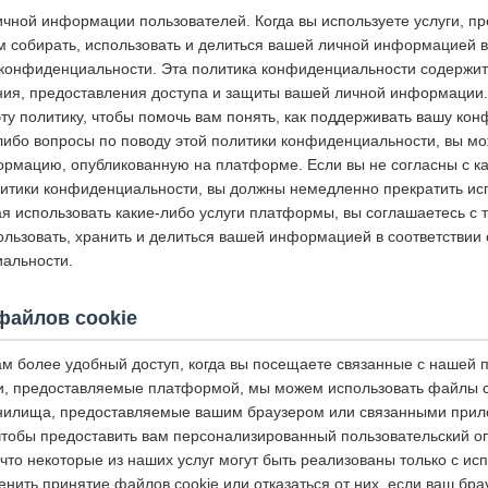
чной информации пользователей. Когда вы используете услуги, п
 собирать, использовать и делиться вашей личной информацией в 
конфиденциальности. Эта политика конфиденциальности содержит
ния, предоставления доступа и защиты вашей личной информации
ту политику, чтобы помочь вам понять, как поддерживать вашу ко
-либо вопросы по поводу этой политики конфиденциальности, вы мо
ормацию, опубликованную на платформе. Если вы не согласны с к
итики конфиденциальности, вы должны немедленно прекратить исп
 использовать какие-либо услуги платформы, вы соглашаетесь с т
ользовать, хранить и делиться вашей информацией в соответствии
альности.
файлов cookie
ам более удобный доступ, когда вы посещаете связанные с нашей
и, предоставляемые платформой, мы можем использовать файлы coo
анилища, предоставляемые вашим браузером или связанными прил
чтобы предоставить вам персонализированный пользовательский о
что некоторые из наших услуг могут быть реализованы только с и
енить принятие файлов cookie или отказаться от них, если ваш бра