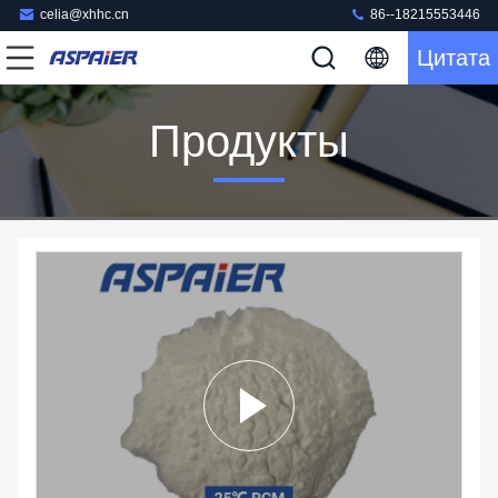
celia@xhhc.cn
86--18215553446
Цитата
Продукты