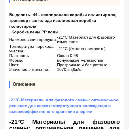
Выделить:
44L изолировало коробки полистироля
,
транспорт шоколада изолировал коробки
полистироля
,
Коробка пены PP поли
-21°С Материал для фазового
Наименование продукта:
изменения
Температура перехода
-21°C ((можно настроить)
участка:
Плотность:
Около 0.98
Форма:
полужидкие железистые
Цвет:
Прозрачные и бесцветные
Значение энтальпии:
1070,5 кДж/кг
Описание
-21°C Материалы для фазового смены: оптимальное
решение для низкотемпературного охлаждения и
высокоэффективного хранения энергии
-21°C Материалы для фазового
смены: оптимальное решение для