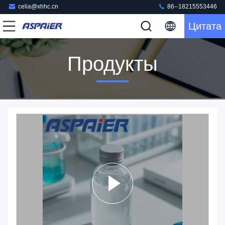
celia@xhhc.cn
86--18215553446
Цитата
Продукты