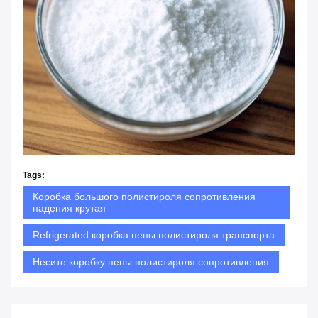
Tags:
Коробка большого полистироля сопротивления
падения крутая
Refrigerated коробка пены полистироля транспорта
Несите коробку пены полистироля сопротивления