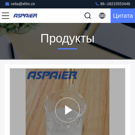
celia@xhhc.cn
86--18215553446
Цитата
Продукты