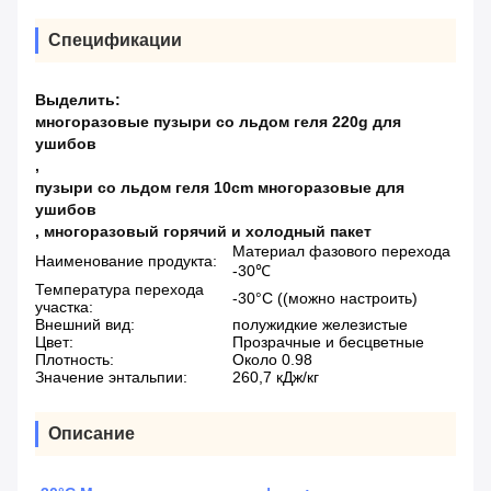
Спецификации
Выделить:
многоразовые пузыри со льдом геля 220g для
ушибов
,
пузыри со льдом геля 10cm многоразовые для
ушибов
,
многоразовый горячий и холодный пакет
Материал фазового перехода
Наименование продукта:
-30℃
Температура перехода
-30°C ((можно настроить)
участка:
Внешний вид:
полужидкие железистые
Цвет:
Прозрачные и бесцветные
Плотность:
Около 0.98
Значение энтальпии:
260,7 кДж/кг
Описание