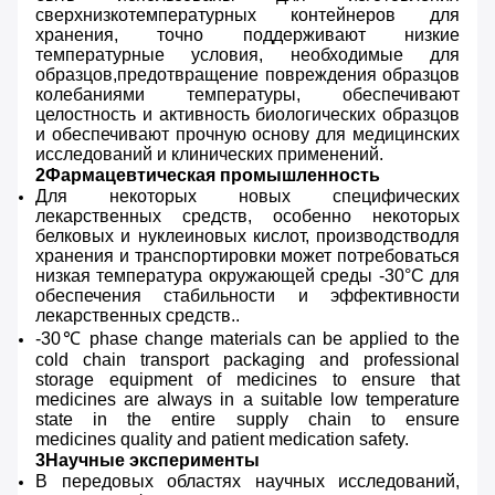
сверхнизкотемпературных контейнеров для
хранения, точно поддерживают низкие
температурные условия, необходимые для
образцов,предотвращение повреждения образцов
колебаниями температуры, обеспечивают
целостность и активность биологических образцов
и обеспечивают прочную основу для медицинских
исследований и клинических применений.
2Фармацевтическая промышленность
Для некоторых новых специфических
лекарственных средств, особенно некоторых
белковых и нуклеиновых кислот, производстводля
хранения и транспортировки может потребоваться
низкая температура окружающей среды -30°C для
обеспечения стабильности и эффективности
лекарственных средств..
-30℃ phase change materials can be applied to the
cold chain transport packaging and professional
storage equipment of medicines to ensure that
medicines are always in a suitable low temperature
state in the entire supply chain to ensure
medicines quality and patient medication safety.
3Научные эксперименты
В передовых областях научных исследований,