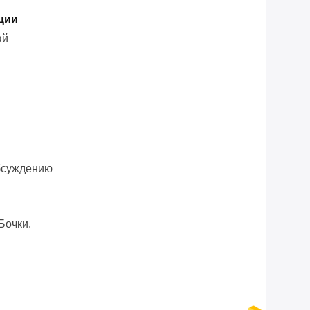
ции
ай
бсуждению
Бочки.