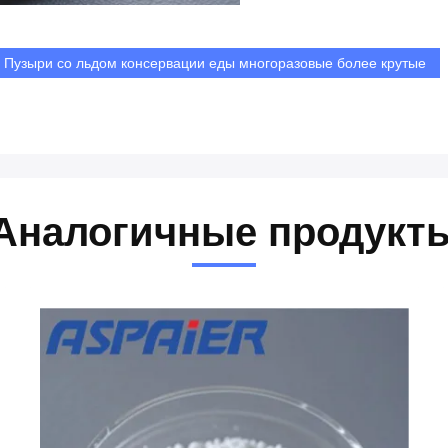
Пузыри со льдом консервации еды многоразовые более крутые
Аналогичные продукт