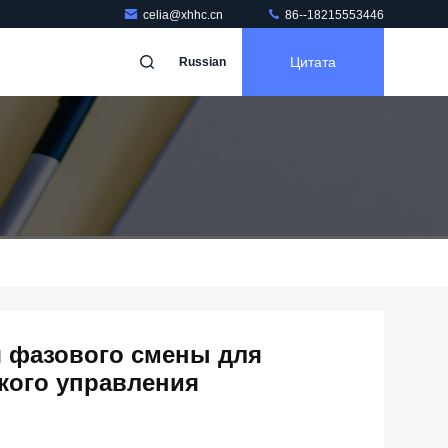
celia@xhhc.cn
86--18215553446
Цитата
Russian
 фазового смены для
кого управления