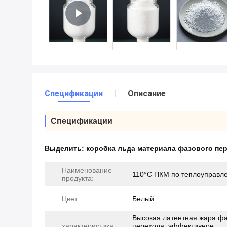
Спецификации
Описание
Спецификации
Выделить:
коробка льда материала фазового пе
Наименование
110°C ПКМ по теплоуправл
продукта:
Цвет:
Белый
Высокая латентная жара фа
характеристика:
перехода, эффективное