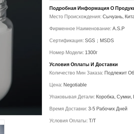
Подробная Информация О Продук
Место Происхождения:
Сычуань, Кит
Фирменное Наименование:
A.S.P
Сертификация:
SGS；MSDS
Номер Модели:
1300г
Условия Оплаты И Доставки
Количество Мин Заказа:
Подлежит О
Цена:
Negotiable
Упаковывая Детали:
Коробка, Сумки, 
Время Доставки:
3-5 Рабочих Дней
Условия Оплаты:
T/T