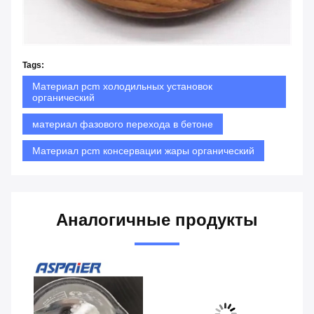
Tags:
Материал pcm холодильных установок
органический
материал фазового перехода в бетоне
Материал pcm консервации жары органический
Аналогичные продукты