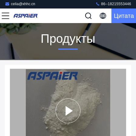
celia@xhhc.cn
86--18215553446
Цитата
Продукты